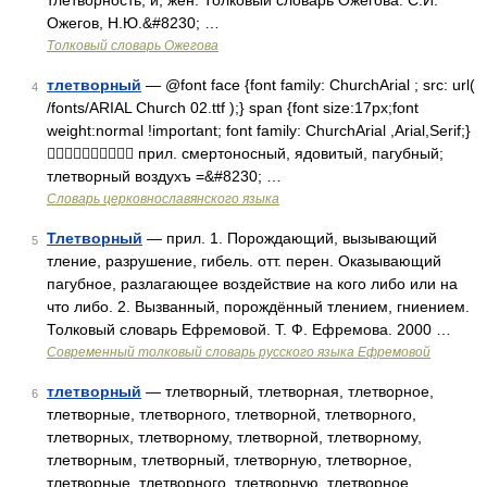
тлетворность, и, жен. Толковый словарь Ожегова. С.И.
Ожегов, Н.Ю.&#8230; …
Толковый словарь Ожегова
тлетворный
— @font face {font family: ChurchArial ; src: url(
4
/fonts/ARIAL Church 02.ttf );} span {font size:17px;font
weight:normal !important; font family: ChurchArial ,Arial,Serif;}
 прил. смертоносный, ядовитый, пагубный;
тлетворный воздухъ =&#8230; …
Словарь церковнославянского языка
Тлетворный
— прил. 1. Порождающий, вызывающий
5
тление, разрушение, гибель. отт. перен. Оказывающий
пагубное, разлагающее воздействие на кого либо или на
что либо. 2. Вызванный, порождённый тлением, гниением.
Толковый словарь Ефремовой. Т. Ф. Ефремова. 2000 …
Современный толковый словарь русского языка Ефремовой
тлетворный
— тлетворный, тлетворная, тлетворное,
6
тлетворные, тлетворного, тлетворной, тлетворного,
тлетворных, тлетворному, тлетворной, тлетворному,
тлетворным, тлетворный, тлетворную, тлетворное,
тлетворные, тлетворного, тлетворную, тлетворное,