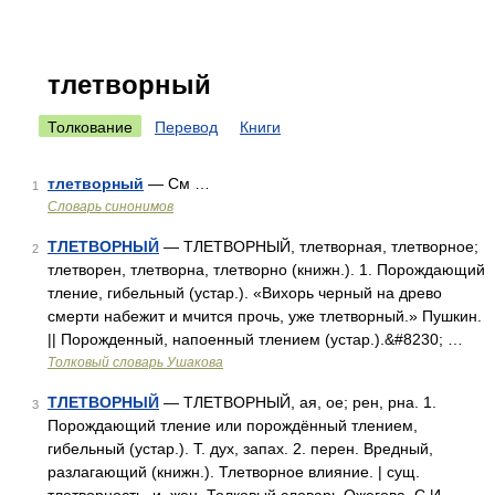
тлетворный
Толкование
Перевод
Книги
тлетворный
— См …
1
Словарь синонимов
ТЛЕТВОРНЫЙ
— ТЛЕТВОРНЫЙ, тлетворная, тлетворное;
2
тлетворен, тлетворна, тлетворно (книжн.). 1. Порождающий
тление, гибельный (устар.). «Вихорь черный на древо
смерти набежит и мчится прочь, уже тлетворный.» Пушкин.
|| Порожденный, напоенный тлением (устар.).&#8230; …
Толковый словарь Ушакова
ТЛЕТВОРНЫЙ
— ТЛЕТВОРНЫЙ, ая, ое; рен, рна. 1.
3
Порождающий тление или порождённый тлением,
гибельный (устар.). Т. дух, запах. 2. перен. Вредный,
разлагающий (книжн.). Тлетворное влияние. | сущ.