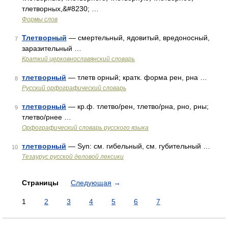
тлетворных,&#8230; …
Формы слов
Тлетворный
— смертельный, ядовитый, вредоносный,
7
заразительный …
Краткий церковнославянский словарь
тлетворный
— тлетв орный; кратк. форма рен, рна …
8
Русский орфографический словарь
тлетворный
— кр.ф. тлетво/рен, тлетво/рна, рно, рны;
9
тлетво/рнее …
Орфографический словарь русского языка
тлетворный
— Syn: см. гибельный, см. губительный …
10
Тезаурус русской деловой лексики
Страницы
Следующая
→
1
2
3
4
5
6
7